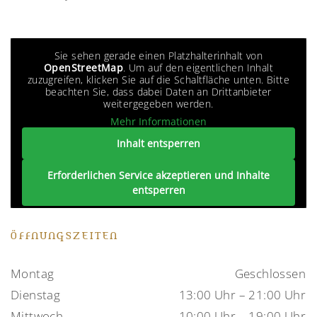
Sie sehen gerade einen Platzhalterinhalt von
OpenStreetMap
. Um auf den eigentlichen Inhalt
zuzugreifen, klicken Sie auf die Schaltfläche unten. Bitte
beachten Sie, dass dabei Daten an Drittanbieter
weitergegeben werden.
Mehr Informationen
Inhalt entsperren
Erforderlichen Service akzeptieren und Inhalte
entsperren
ÖFFNUNGSZEITEN
Montag
Geschlossen
Dienstag
13:00 Uhr – 21:00 Uhr
Mittwoch
10:00 Uhr – 19:00 Uhr