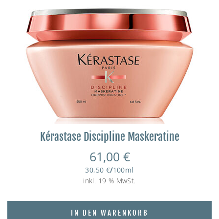
Kérastase Discipline Maskeratine
61,00
€
30,50
€
/
100
ml
inkl. 19 % MwSt.
IN DEN WARENKORB