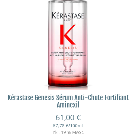
Kérastase Genesis Sérum Anti-Chute Fortifiant
Aminexil
61,00
€
67,78
€
/
100
ml
inkl. 19 % MwSt.