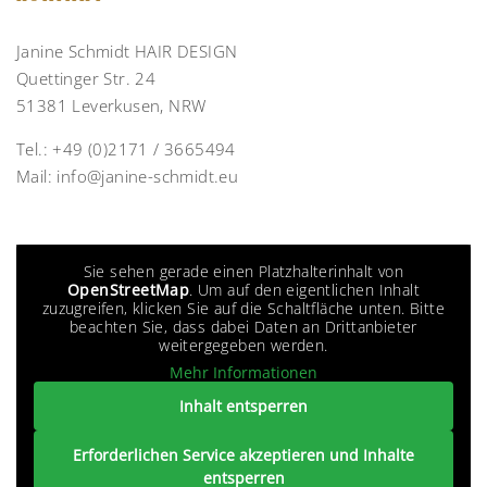
Janine Schmidt HAIR DESIGN
Quettinger Str. 24
51381 Leverkusen, NRW
Tel.:
+49 (0)2171 / 3665494
Mail:
info@janine-schmidt.eu
Sie sehen gerade einen Platzhalterinhalt von
OpenStreetMap
. Um auf den eigentlichen Inhalt
zuzugreifen, klicken Sie auf die Schaltfläche unten. Bitte
beachten Sie, dass dabei Daten an Drittanbieter
weitergegeben werden.
Mehr Informationen
Inhalt entsperren
Erforderlichen Service akzeptieren und Inhalte
entsperren