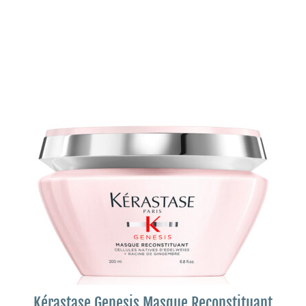
Kérastase Genesis Masque Reconstituant