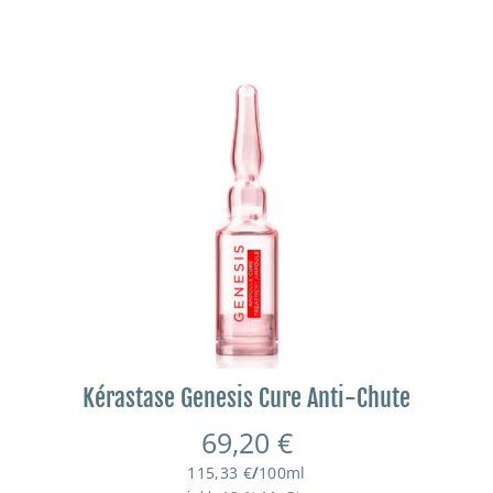
Kérastase Genesis Cure Anti-Chute
69,20
€
115,33
€
/
100
ml