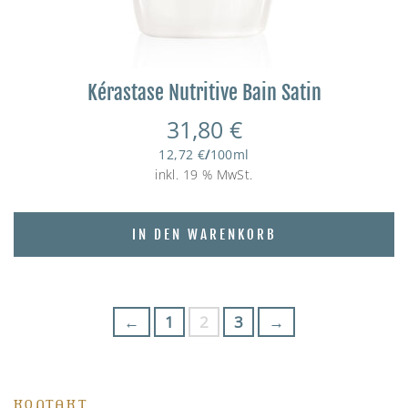
Kérastase Nutritive Bain Satin
31,80
€
12,72
€
/
100
ml
inkl. 19 % MwSt.
IN DEN WARENKORB
←
1
2
3
→
KONTAKT