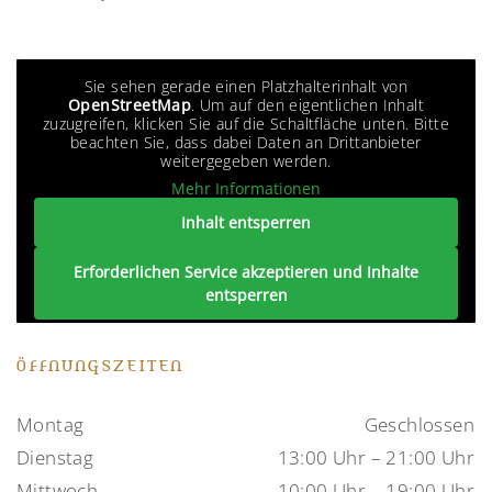
Sie sehen gerade einen Platzhalterinhalt von
OpenStreetMap
. Um auf den eigentlichen Inhalt
zuzugreifen, klicken Sie auf die Schaltfläche unten. Bitte
beachten Sie, dass dabei Daten an Drittanbieter
weitergegeben werden.
Mehr Informationen
Inhalt entsperren
Erforderlichen Service akzeptieren und Inhalte
entsperren
ÖFFNUNGSZEITEN
Montag
Geschlossen
Dienstag
13:00 Uhr – 21:00 Uhr
Mittwoch
10:00 Uhr – 19:00 Uhr