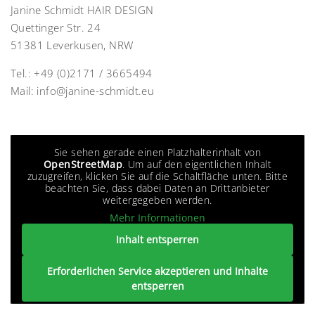
Janine Schmidt HAIR DESIGN
Quettinger Str. 24
51381 Leverkusen, NRW
Tel.:
+49 (0)2171 / 3665494
Mail:
info@janine-schmidt.eu
Sie sehen gerade einen Platzhalterinhalt von
OpenStreetMap
. Um auf den eigentlichen Inhalt
zuzugreifen, klicken Sie auf die Schaltfläche unten. Bitte
beachten Sie, dass dabei Daten an Drittanbieter
weitergegeben werden.
Mehr Informationen
Inhalt entsperren
Erforderlichen Service akzeptieren und Inhalte
entsperren