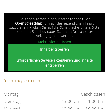
Sie sehen gerade einen Platzhalterinhalt von
OpenStreetMap
. Um auf den eigentlichen Inhalt
zuzugreifen, klicken Sie auf die Schaltfläche unten. Bitte
beachten Sie, dass dabei Daten an Drittanbieter
weitergegeben werden.
Mehr Informationen
Inhalt entsperren
Erforderlichen Service akzeptieren und Inhalte
entsperren
ÖFFNUNGSZEITEN
Montag
Geschlossen
Dienstag
13:00 Uhr – 21:00 Uhr
Mittwoch
10:00 Uhr – 19:00 Uhr