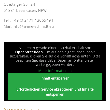
Quettinger Str. 24
51381 Leverkusen, NRW
Tel.:
+49 (0)2171 / 3665494
Mail:
info@janine-schmidt.eu
Sie sehen gerade einen Platzhalterinhalt von
OpenStreetMap
. Um auf den eigentlichen Inhalt
zuzugreifen, klicken Sie auf die Schaltfläche unten. Bitte
beachten Sie, dass dabei Daten an Drittanbieter
weitergegeben werden.
Mehr Informationen
Inhalt entsperren
Erforderlichen Service akzeptieren und Inhalte
entsperren