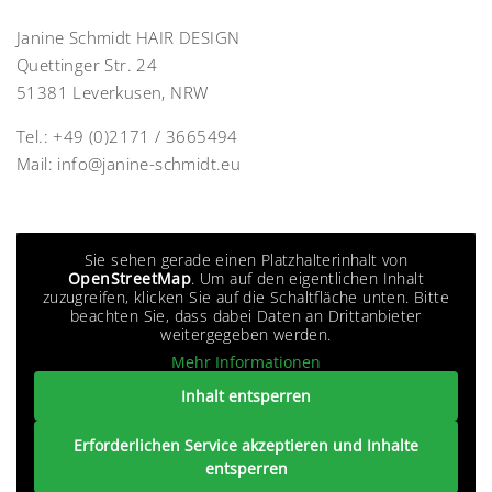
Janine Schmidt HAIR DESIGN
Quettinger Str. 24
51381 Leverkusen, NRW
Tel.:
+49 (0)2171 / 3665494
Mail:
info@janine-schmidt.eu
Sie sehen gerade einen Platzhalterinhalt von
OpenStreetMap
. Um auf den eigentlichen Inhalt
zuzugreifen, klicken Sie auf die Schaltfläche unten. Bitte
beachten Sie, dass dabei Daten an Drittanbieter
weitergegeben werden.
Mehr Informationen
Inhalt entsperren
Erforderlichen Service akzeptieren und Inhalte
entsperren