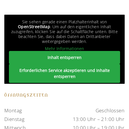
Sie sehen gerade einen Platzhalterinhalt von
OpenStreetMap
. Um auf den eigentlichen Inhalt
zuzugreifen, klicken Sie auf die Schaltfläche unten. Bitte
beachten Sie, dass dabei Daten an Drittanbieter
weitergegeben werden.
Mehr Informationen
Inhalt entsperren
Erforderlichen Service akzeptieren und Inhalte
entsperren
ÖFFNUNGSZEITEN
Montag
Geschlossen
Dienstag
13:00 Uhr – 21:00 Uhr
Mittwoch
10:00 Uhr – 19:00 Uhr