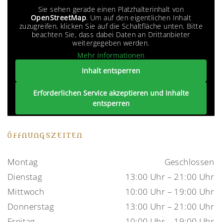
Sie sehen gerade einen Platzhalterinhalt von
OpenStreetMap
. Um auf den eigentlichen Inhalt
zuzugreifen, klicken Sie auf die Schaltfläche unten. Bitte
beachten Sie, dass dabei Daten an Drittanbieter
weitergegeben werden.
Mehr Informationen
Inhalt entsperren
Erforderlichen Service akzeptieren und Inhalte
entsperren
ÖFFNUNGSZEITEN
Montag
Geschlossen
Dienstag
13:00 Uhr – 21:00 Uhr
Mittwoch
10:00 Uhr – 19:00 Uhr
Donnerstag
13:00 Uhr – 21:00 Uhr
Freitag
10:00 Uhr – 19:00 Uhr