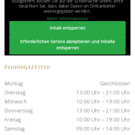
zuzugreifen, klicken Sie auf die Schaltfläche unten. Bitte
beachten Sie, dass dabei Daten an Drittanbieter
weitergegeben werden.
Mehr Informationen
Inhalt entsperren
Erforderlichen Service akzeptieren und Inhalte
entsperren
ÖFFNUNGSZEITEN
Montag
Geschlossen
Dienstag
13:00 Uhr – 21:00 Uhr
Mittwoch
10:00 Uhr – 19:00 Uhr
Donnerstag
13:00 Uhr – 21:00 Uhr
Freitag
10:00 Uhr – 19:00 Uhr
Samstag
09:00 Uhr – 14:00 Uhr