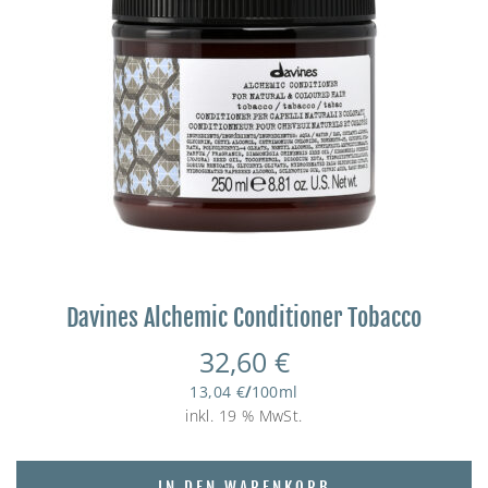
Davines Alchemic Conditioner Tobacco
32,60
€
13,04
€
/
100
ml
inkl. 19 % MwSt.
IN DEN WARENKORB