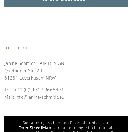
KONTAKT
Janine Schmidt HAIR DESIGN
Quettinger Str. 24
51381 Leverkusen, NRW
Tel.:
+49 (0)2171 / 3665494
Mail:
info@janine-schmidt.eu
Sie sehen gerade einen Platzhalterinhalt von
OpenStreetMap
. Um auf den eigentlichen Inhalt