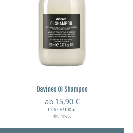
Davines OI Shampoo
ab
15,90
€
17,67
€
/
100
ml
inkl. MwSt.