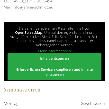
Tel.:
+49 (0)2171 / 3665494
Mail:
info@janine-schmidt.eu
Sie sehen gerade einen Platzhalterinhalt von
OpenStreetMap
. Um auf den eigentlichen Inhalt
zuzugreifen, klicken Sie auf die Schaltfläche unten. Bitte
beachten Sie, dass dabei Daten an Drittanbieter
weitergegeben werden.
Mehr Informationen
Inhalt entsperren
Erforderlichen Service akzeptieren und Inhalte
entsperren
ÖFFNUNGSZEITEN
Montag
Geschlossen