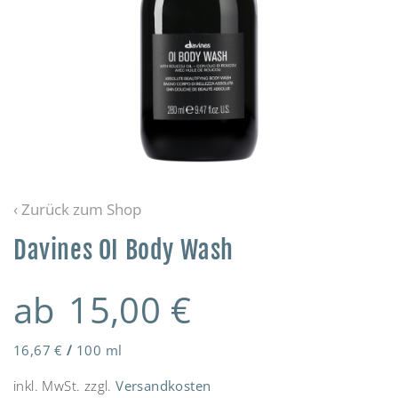
‹ Zurück zum Shop
Davines OI Body Wash
ab
15,00
€
16,67
€
/
100
ml
inkl. MwSt.
zzgl.
Versandkosten