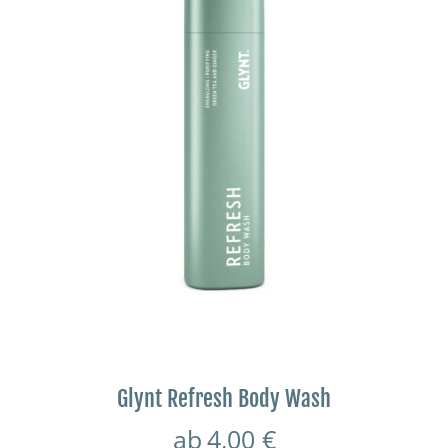
Glynt Refresh Body Wash
ab
4,00
€