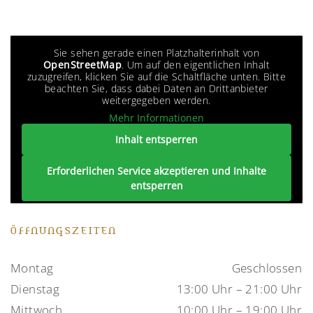
Sie sehen gerade einen Platzhalterinhalt von
OpenStreetMap
. Um auf den eigentlichen Inhalt
zuzugreifen, klicken Sie auf die Schaltfläche unten. Bitte
beachten Sie, dass dabei Daten an Drittanbieter
weitergegeben werden.
Mehr Informationen
Inhalt entsperren
Erforderlichen Service akzeptieren und Inhalte
entsperren
ÖFFNUNGSZEITEN
Montag
Geschlossen
Dienstag
13:00 Uhr – 21:00 Uhr
Mittwoch
10:00 Uhr – 19:00 Uhr