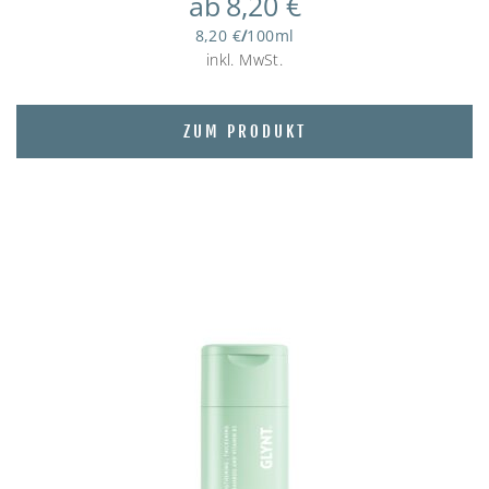
ab
8,20
€
8,20
€
/
100
ml
inkl. MwSt.
ZUM PRODUKT