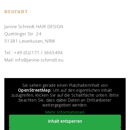
KONTAKT
Janine Schmidt HAIR DESIGN
Quettinger Str. 24
51381 Leverkusen, NRW
Tel.:
+49 (0)2171 / 3665494
Mail:
info@janine-schmidt.eu
Sie sehen gerade einen Platzhalterinhalt von
OpenStreetMap
. Um auf den eigentlichen Inhalt
zuzugreifen, klicken Sie auf die Schaltfläche unten. Bitte
beachten Sie, dass dabei Daten an Drittanbieter
weitergegeben werden.
Mehr Informationen
Inhalt entsperren