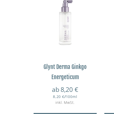
Glynt Derma Ginkgo
Energeticum
ab
8,20
€
8,20
€
/
100
ml
inkl. MwSt.