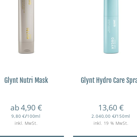
Glynt Nutri Mask
Glynt Hydro Care Spr
ab
4,90
€
13,60
€
9,80
€
/
100
ml
2.040,00
€
/
150
ml
inkl. MwSt.
inkl. 19 % MwSt.