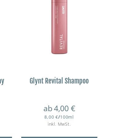
ay
Glynt Revital Shampoo
ab
4,00
€
8,00
€
/
100
ml
inkl. MwSt.