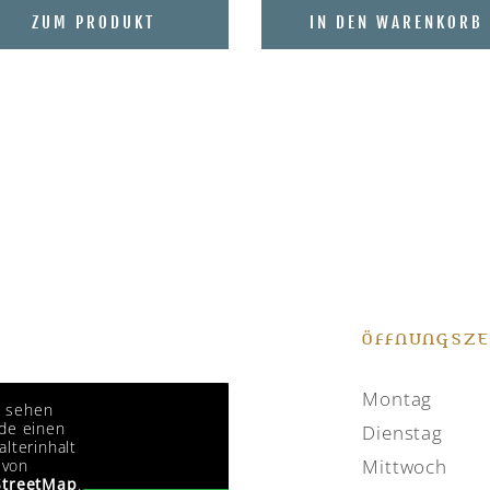
ZUM PRODUKT
IN DEN WARENKORB
ÖFFNUNGSZE
Montag
e sehen
de einen
Dienstag
alterinhalt
Mittwoch
von
treetMap
.