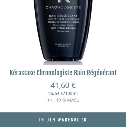
Kérastase Chronologiste Bain Régénérant
41,60
€
16,64
€
/
100
ml
inkl. 19 % MwSt.
IN DEN WARENKORB