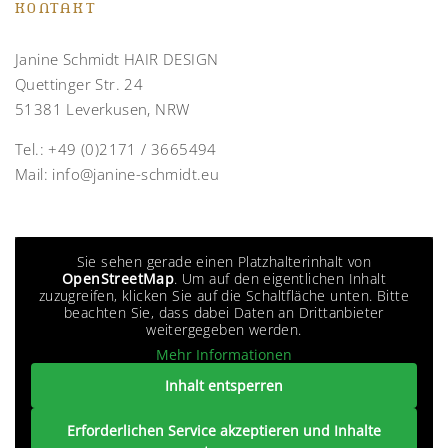
KONTAKT
Janine Schmidt HAIR DESIGN
Quettinger Str. 24
51381 Leverkusen, NRW
Tel.:
+49 (0)2171 / 3665494
Mail:
info@janine-schmidt.eu
Sie sehen gerade einen Platzhalterinhalt von
OpenStreetMap
. Um auf den eigentlichen Inhalt
zuzugreifen, klicken Sie auf die Schaltfläche unten. Bitte
beachten Sie, dass dabei Daten an Drittanbieter
weitergegeben werden.
Mehr Informationen
Inhalt entsperren
Erforderlichen Service akzeptieren und Inhalte