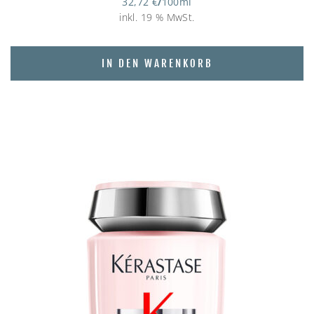
32,72
€
/
100
ml
inkl. 19 % MwSt.
IN DEN WARENKORB