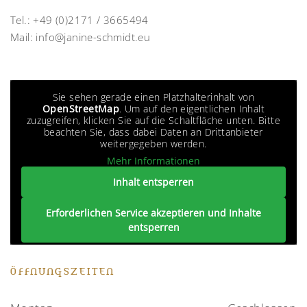
Tel.:
+49 (0)2171 / 3665494
Mail:
info@janine-schmidt.eu
Sie sehen gerade einen Platzhalterinhalt von
OpenStreetMap
. Um auf den eigentlichen Inhalt
zuzugreifen, klicken Sie auf die Schaltfläche unten. Bitte
beachten Sie, dass dabei Daten an Drittanbieter
weitergegeben werden.
Mehr Informationen
Inhalt entsperren
Erforderlichen Service akzeptieren und Inhalte
entsperren
ÖFFNUNGSZEITEN