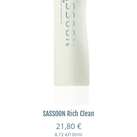
SASSOON Rich Clean
21,80
€
8,72
€
/
100
ml