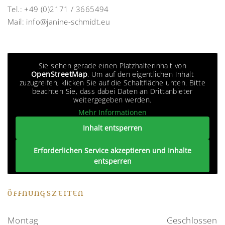
Tel.:
+49 (0)2171 / 3665494
Mail:
info@janine-schmidt.eu
Sie sehen gerade einen Platzhalterinhalt von
OpenStreetMap
. Um auf den eigentlichen Inhalt
zuzugreifen, klicken Sie auf die Schaltfläche unten. Bitte
beachten Sie, dass dabei Daten an Drittanbieter
weitergegeben werden.
Mehr Informationen
Inhalt entsperren
Erforderlichen Service akzeptieren und Inhalte
entsperren
ÖFFNUNGSZEITEN
Montag
Geschlossen