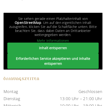
Sie sehen gerade einen Platzhalterinhalt von
OpenStreetMap
. Um auf den eigentlichen Inhalt
zuzugreifen, klicken Sie auf die Schaltfläche unten. Bitte
beachten Sie, dass dabei Daten an Drittanbieter
weitergegeben werden.
Mehr Informationen
Inhalt entsperren
Erforderlichen Service akzeptieren und Inhalte
entsperren
ÖFFNUNGSZEITEN
Montag
Geschlossen
Dienstag
13:00 Uhr – 21:00 Uhr
Mittwoch
10:00 Uhr – 19:00 Uhr