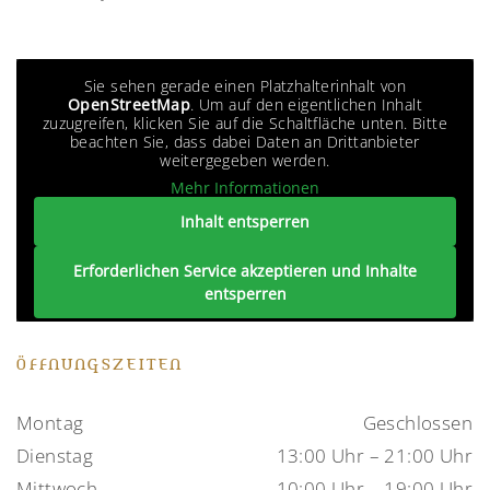
Sie sehen gerade einen Platzhalterinhalt von
OpenStreetMap
. Um auf den eigentlichen Inhalt
zuzugreifen, klicken Sie auf die Schaltfläche unten. Bitte
beachten Sie, dass dabei Daten an Drittanbieter
weitergegeben werden.
Mehr Informationen
Inhalt entsperren
Erforderlichen Service akzeptieren und Inhalte
entsperren
ÖFFNUNGSZEITEN
Montag
Geschlossen
Dienstag
13:00 Uhr – 21:00 Uhr
Mittwoch
10:00 Uhr – 19:00 Uhr