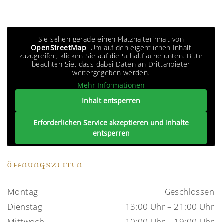
Sie sehen gerade einen Platzhalterinhalt von
OpenStreetMap
. Um auf den eigentlichen Inhalt
zuzugreifen, klicken Sie auf die Schaltfläche unten. Bitte
beachten Sie, dass dabei Daten an Drittanbieter
weitergegeben werden.
Mehr Informationen
Inhalt entsperren
Erforderlichen Service akzeptieren und Inhalte
entsperren
ÖFFNUNGSZEITEN
Montag
Geschlossen
Dienstag
13:00 Uhr – 21:00 Uhr
Mittwoch
10:00 Uhr – 19:00 Uhr