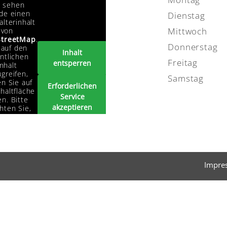
e sehen
de einen
Dienstag
alterinhalt
Mittwoch
von
treetMap
.
Donnerstag
auf den
Inhalt
ntlichen
Freitag
entsperren
Inhalt
greifen,
Samstag
en Sie auf
Erforderlichen
haltfläche
Service
n. Bitte
akzeptieren
hten Sie,
s dabei
und Inhalte
ten an
entsperren
tanbieter
ergegeben
erden.
Impre
Mehr
rmationen