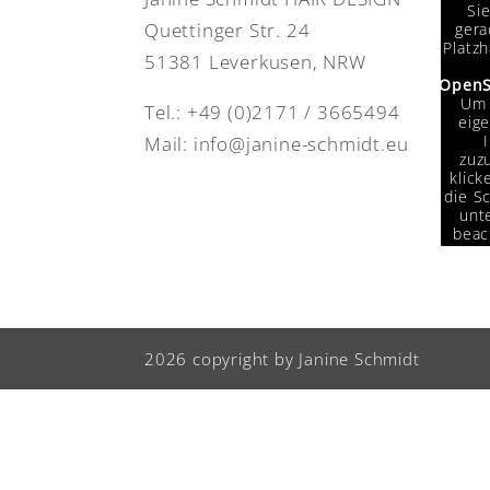
Si
Quettinger Str. 24
gera
Platzh
51381 Leverkusen, NRW
OpenS
Um 
Tel.:
+49 (0)2171 / 3665494
eige
Mail:
info@janine-schmidt.eu
zuzu
klick
die Sc
unte
beac
das
Da
Drit
weit
w
2026 copyright by Janine Schmidt
Info