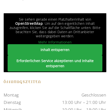
Sie sehen gerade einen Platzhalterinhalt von
OpenStreetMap
. Um auf den eigentlichen Inhalt
zuzugreifen, klicken Sie auf die Schaltfläche unten. Bitte
beachten Sie, dass dabei Daten an Drittanbieter
weitergegeben werden.
Mehr Informationen
Inhalt entsperren
Erforderlichen Service akzeptieren und Inhalte
entsperren
ÖFFNUNGSZEITEN
Montag
Geschlossen
Dienstag
13:00 Uhr – 21:00 Uhr
Mittwoch
10:00 Uhr – 19:00 Uhr