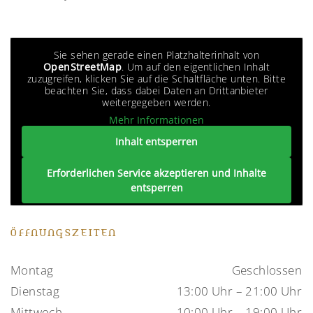
Sie sehen gerade einen Platzhalterinhalt von
OpenStreetMap
. Um auf den eigentlichen Inhalt
zuzugreifen, klicken Sie auf die Schaltfläche unten. Bitte
beachten Sie, dass dabei Daten an Drittanbieter
weitergegeben werden.
Mehr Informationen
Inhalt entsperren
Erforderlichen Service akzeptieren und Inhalte
entsperren
ÖFFNUNGSZEITEN
Montag
Geschlossen
Dienstag
13:00 Uhr – 21:00 Uhr
Mittwoch
10:00 Uhr – 19:00 Uhr