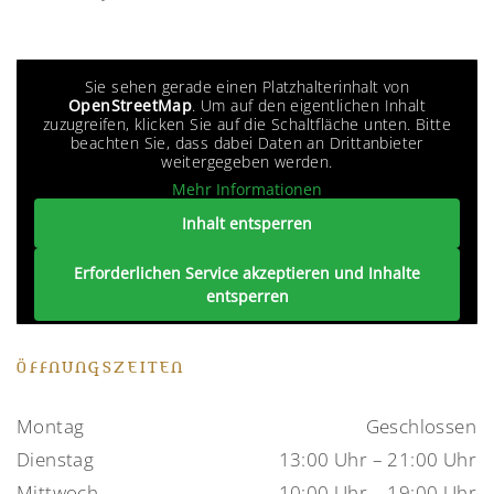
Sie sehen gerade einen Platzhalterinhalt von
OpenStreetMap
. Um auf den eigentlichen Inhalt
zuzugreifen, klicken Sie auf die Schaltfläche unten. Bitte
beachten Sie, dass dabei Daten an Drittanbieter
weitergegeben werden.
Mehr Informationen
Inhalt entsperren
Erforderlichen Service akzeptieren und Inhalte
entsperren
ÖFFNUNGSZEITEN
Montag
Geschlossen
Dienstag
13:00 Uhr – 21:00 Uhr
Mittwoch
10:00 Uhr – 19:00 Uhr