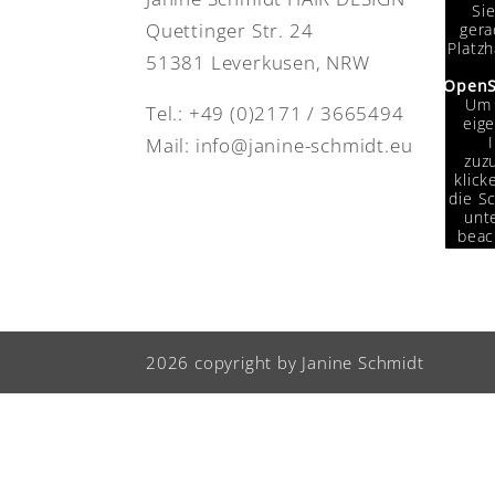
Si
Quettinger Str. 24
gera
Platzh
51381 Leverkusen, NRW
OpenS
Um 
Tel.:
+49 (0)2171 / 3665494
eige
Mail:
info@janine-schmidt.eu
zuzu
klick
die Sc
unte
beac
das
Da
Drit
weit
w
2026 copyright by Janine Schmidt
Info