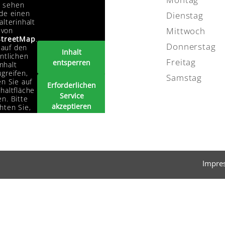
e sehen
de einen
Dienstag
alterinhalt
Mittwoch
von
treetMap
.
Donnerstag
auf den
Inhalt
ntlichen
Freitag
entsperren
Inhalt
greifen,
Samstag
en Sie auf
Erforderlichen
haltfläche
Service
n. Bitte
akzeptieren
hten Sie,
s dabei
und Inhalte
ten an
entsperren
tanbieter
ergegeben
erden.
Impre
Mehr
rmationen