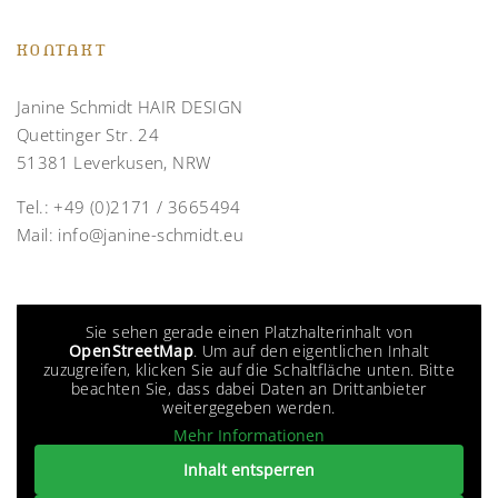
KONTAKT
Janine Schmidt HAIR DESIGN
Quettinger Str. 24
51381 Leverkusen, NRW
Tel.:
+49 (0)2171 / 3665494
Mail:
info@janine-schmidt.eu
Sie sehen gerade einen Platzhalterinhalt von
OpenStreetMap
. Um auf den eigentlichen Inhalt
zuzugreifen, klicken Sie auf die Schaltfläche unten. Bitte
beachten Sie, dass dabei Daten an Drittanbieter
weitergegeben werden.
Mehr Informationen
Inhalt entsperren