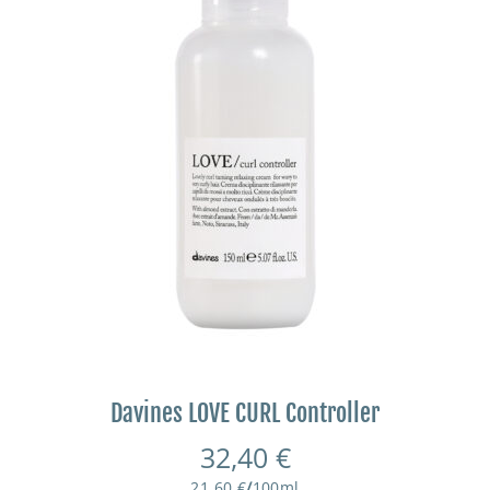
Davines LOVE CURL Controller
32,40
€
21,60
€
/
100
ml