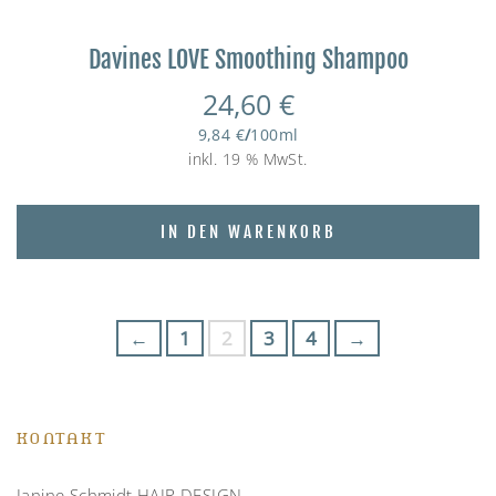
Davines LOVE Smoothing Shampoo
24,60
€
9,84
€
/
100
ml
inkl. 19 % MwSt.
IN DEN WARENKORB
←
1
2
3
4
→
KONTAKT
Janine Schmidt HAIR DESIGN