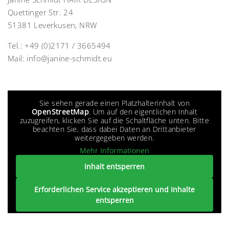
Quettinger Str. 24
51381 Leverkusen, NRW
Tel.:
+49 (0)2171 / 3665494
Mail:
info@janine-schmidt.eu
Sie sehen gerade einen Platzhalterinhalt von
OpenStreetMap
. Um auf den eigentlichen Inhalt
zuzugreifen, klicken Sie auf die Schaltfläche unten. Bitte
beachten Sie, dass dabei Daten an Drittanbieter
weitergegeben werden.
Mehr Informationen
Inhalt entsperren
Erforderlichen Service akzeptieren und Inhalte
entsperren