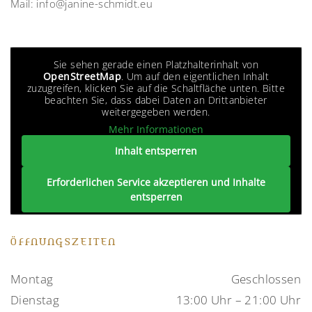
Mail:
info@janine-schmidt.eu
Sie sehen gerade einen Platzhalterinhalt von
OpenStreetMap
. Um auf den eigentlichen Inhalt
zuzugreifen, klicken Sie auf die Schaltfläche unten. Bitte
beachten Sie, dass dabei Daten an Drittanbieter
weitergegeben werden.
Mehr Informationen
Inhalt entsperren
Erforderlichen Service akzeptieren und Inhalte
entsperren
ÖFFNUNGSZEITEN
Montag
Geschlossen
Dienstag
13:00 Uhr – 21:00 Uhr