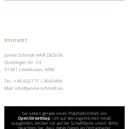
KONTAKT
Janine Schmidt HAIR DESIGN
Quettinger Str. 24
51381 Leverkusen, NRW
Tel.:
+49 (0)2171 / 3665494
Mail:
info@janine-schmidt.eu
Sie sehen gerade einen Platzhalterinhalt von
OpenStreetMap
. Um auf den eigentlichen Inhalt
zuzugreifen, klicken Sie auf die Schaltfläche unten. Bitte
beachten Sie, dass dabei Daten an Drittanbieter