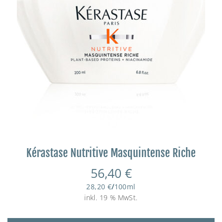
Kérastase Nutritive Masquintense Riche
56,40
€
28,20
€
/
100
ml
inkl. 19 % MwSt.