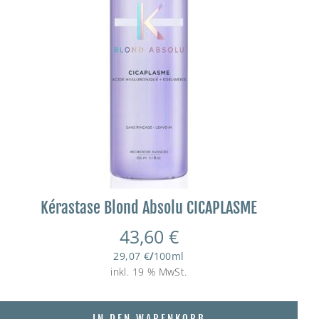
Kérastase Blond Absolu CICAPLASME
43,60
€
29,07
€
/
100
ml
inkl. 19 % MwSt.
IN DEN WARENKORB