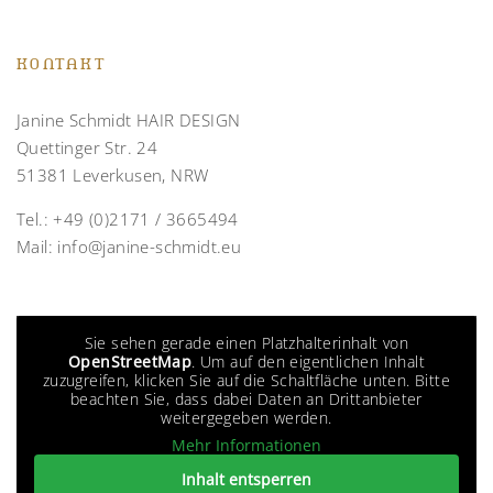
KONTAKT
Janine Schmidt HAIR DESIGN
Quettinger Str. 24
51381 Leverkusen, NRW
Tel.:
+49 (0)2171 / 3665494
Mail:
info@janine-schmidt.eu
Sie sehen gerade einen Platzhalterinhalt von
OpenStreetMap
. Um auf den eigentlichen Inhalt
zuzugreifen, klicken Sie auf die Schaltfläche unten. Bitte
beachten Sie, dass dabei Daten an Drittanbieter
weitergegeben werden.
Mehr Informationen
Inhalt entsperren