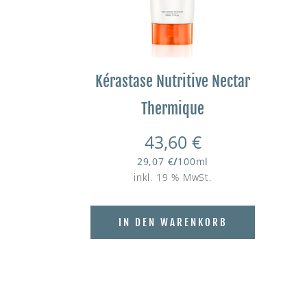
Kérastase Nutritive Nectar
Thermique
43,60
€
29,07
€
/
100
ml
inkl. 19 % MwSt.
IN DEN WARENKORB