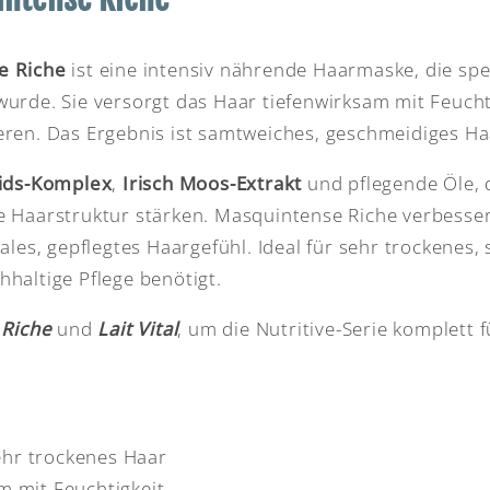
e Riche
ist eine intensiv nährende Haarmaske, die spez
urde. Sie versorgt das Haar tiefenwirksam mit Feuchti
eren. Das Ergebnis ist samtweiches, geschmeidiges H
ids-Komplex
,
Irisch Moos-Extrakt
und pflegende Öle, d
e Haarstruktur stärken. Masquintense Riche verbesser
ales, gepflegtes Haargefühl. Ideal für sehr trockenes
haltige Pflege benötigt.
 Riche
und
Lait Vital
, um die Nutritive-Serie komplett f
ehr trockenes Haar
m mit Feuchtigkeit