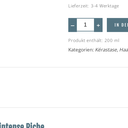
Lieferzeit:
3-4 Werktage
—
+
IN D
Produkt enthält: 200
ml
Kategorien:
Kérastase
,
Haa
intense Riche