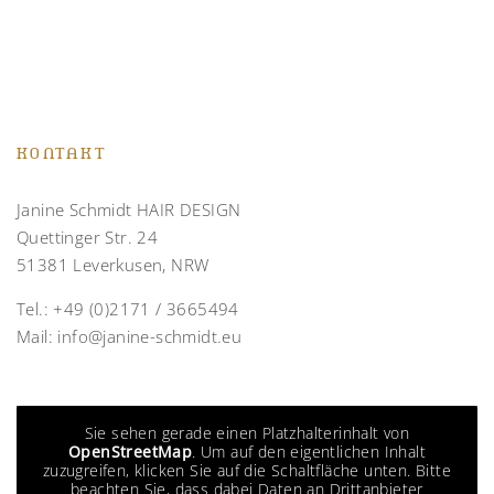
KONTAKT
Janine Schmidt HAIR DESIGN
Quettinger Str. 24
51381 Leverkusen, NRW
Tel.:
+49 (0)2171 / 3665494
Mail:
info@janine-schmidt.eu
Sie sehen gerade einen Platzhalterinhalt von
OpenStreetMap
. Um auf den eigentlichen Inhalt
zuzugreifen, klicken Sie auf die Schaltfläche unten. Bitte
beachten Sie, dass dabei Daten an Drittanbieter