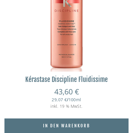
Kérastase Discipline Fluidissime
43,60
€
29,07
€
/
100
ml
inkl. 19 % MwSt.
IN DEN WARENKORB